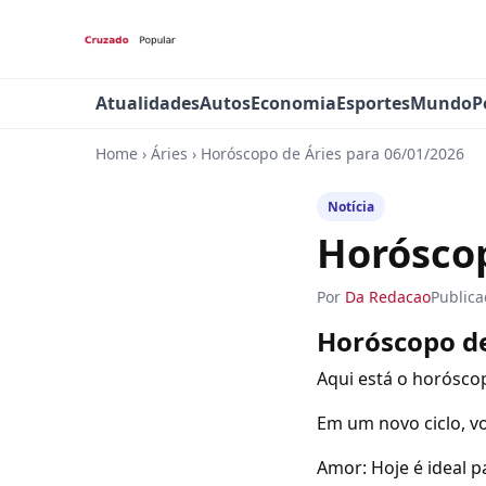
Atualidades
Autos
Economia
Esportes
Mundo
P
Home
›
Áries
›
Horóscopo de Áries para 06/01/2026
Notícia
Horóscop
Por
Da Redacao
Public
Horóscopo de
Aqui está o horóscop
Em um novo ciclo, v
Amor: Hoje é ideal 