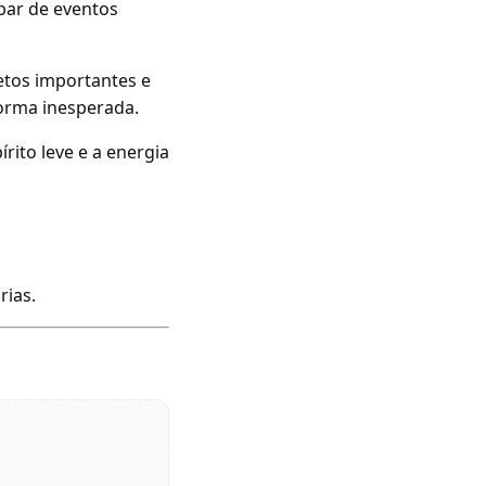
ipar de eventos
etos importantes e
orma inesperada.
rito leve e a energia
rias.