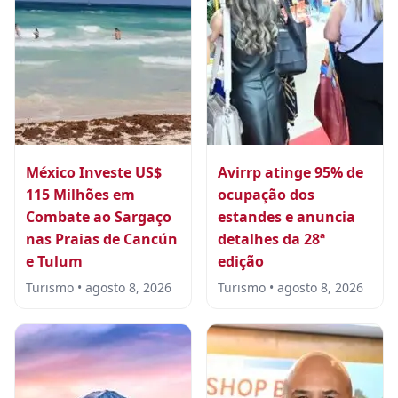
México Investe US$
Avirrp atinge 95% de
115 Milhões em
ocupação dos
Combate ao Sargaço
estandes e anuncia
nas Praias de Cancún
detalhes da 28ª
e Tulum
edição
Turismo • agosto 8, 2026
Turismo • agosto 8, 2026