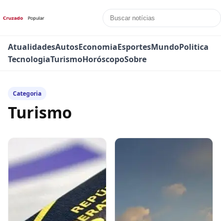
Atualidades
Autos
Economia
Esportes
Mundo
Politica
Tecnologia
Turismo
Horóscopo
Sobre
Categoria
Turismo