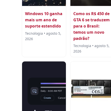
Windows 10 ganha
Como os R$ 450 de
mais um ano de
GTA 6 se traduzem
suporte estendido
para o Brasil:
temos um novo
Tecnologia • agosto 5,
padrão?
2026
Tecnologia • agosto 5,
2026