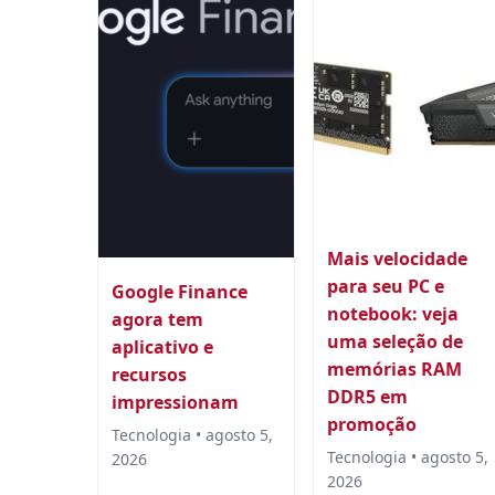
Mais velocidade
para seu PC e
Google Finance
notebook: veja
agora tem
uma seleção de
aplicativo e
memórias RAM
recursos
DDR5 em
impressionam
promoção
Tecnologia • agosto 5,
Tecnologia • agosto 5,
2026
2026