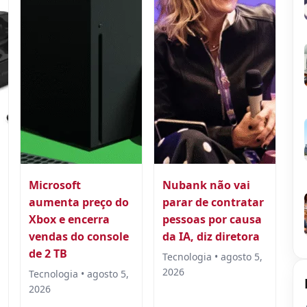
Microsoft
Nubank não vai
aumenta preço do
parar de contratar
Xbox e encerra
pessoas por causa
vendas do console
da IA, diz diretora
de 2 TB
Tecnologia • agosto 5,
2026
Tecnologia • agosto 5,
2026