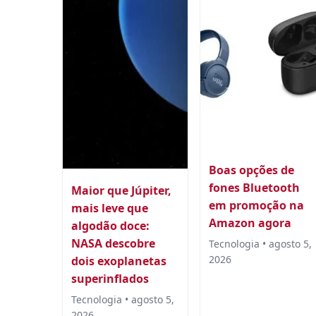
Boas opções de
fones Bluetooth
Maior que Júpiter,
em promoção na
mais leve que
Amazon agora
algodão doce:
NASA descobre
Tecnologia • agosto 5,
2026
dois exoplanetas
superinflados
Tecnologia • agosto 5,
2026