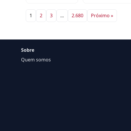
1
2
3
…
2.680
Próximo »
Sobre
Quem somos