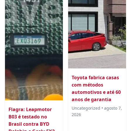
Toyota fabrica casas
com métodos
automotivos e até 60
anos de garantia
Uncategorized • agosto 7,
Flagra: Leapmotor
2026
B03 é testado no
Brasil contra BYD