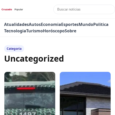
Atualidades
Autos
Economia
Esportes
Mundo
Politica
Tecnologia
Turismo
Horóscopo
Sobre
Categoria
Uncategorized