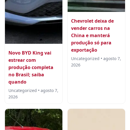
Chevrolet deixa de
vender carros na
China e manterá
produção só para
exportação
Novo BYD King vai
Uncategorized • agosto 7,
estrear com
2026
produção completa
no Brasil; saiba
quando
Uncategorized • agosto 7,
2026