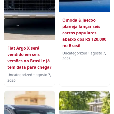
Omoda & Jaecoo
planeja lançar seis
carros populares
abaixo dos R$ 120.000
no Brasil
Fiat Argo X será
Uncategorized • agosto 7,
vendido em seis
2026
versões no Brasil e já
tem data para chegar
Uncategorized • agosto 7,
2026