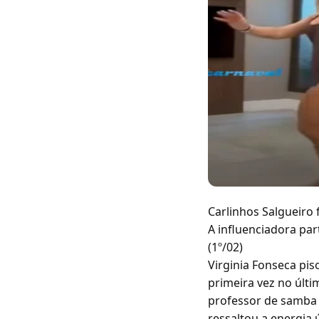
Carlinhos Salgueiro 
A influenciadora par
(1º/02)
Virginia Fonseca pi
primeira vez no últi
professor de samba 
ressaltou a energia