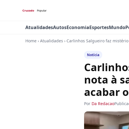
Atualidades
Autos
Economia
Esportes
Mundo
P
Home
›
Atualidades
›
Carlinhos Salgueiro faz mistério
Notícia
Carlinho
nota à s
acabar o
Por
Da Redacao
Public