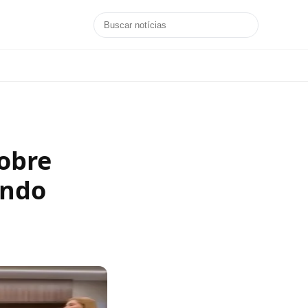
sobre
ando