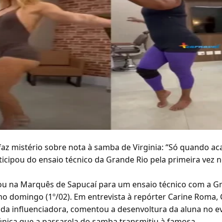
faz mistério sobre nota à samba de Virginia: “Só quando aca
ticipou do ensaio técnico da Grande Rio pela primeira vez
sou na Marquês de Sapucaí para um ensaio técnico com a Gr
mo domingo (1º/02). Em entrevista à repórter Carine Roma, 
da influenciadora, comentou a desenvoltura da aluna no e
 única que a passarela do samba transmitiu à famosa.