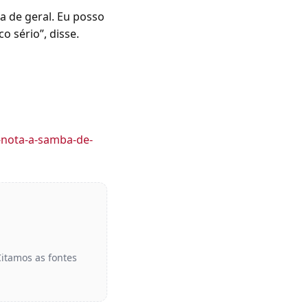
a de geral. Eu posso
o sério”, disse.
e-nota-a-samba-de-
Citamos as fontes