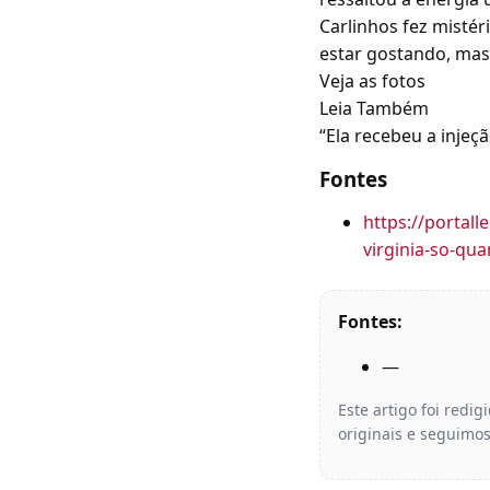
Carlinhos fez mistér
estar gostando, mas 
Veja as fotos
Leia Também
“Ela recebeu a injeç
Fontes
https://portal
virginia-so-qua
Fontes:
—
Este artigo foi redi
originais e seguimos