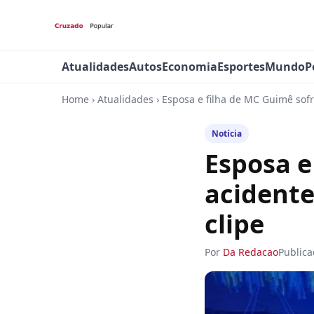
Atualidades
Autos
Economia
Esportes
Mundo
P
Home
›
Atualidades
›
Esposa e filha de MC Guimê sofr
Notícia
Esposa e
acidente
clipe
Por
Da Redacao
Public