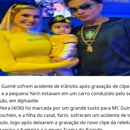
C Guimê sofrem acidente de trânsito após gravação de clipe
 e a pequena Yarin estavam em um carro conduzido pelo se
ão, em Alphaville
a-feira (4/06) foi marcada por um grande susto para MC Gui
oschein, e a filha do casal, Yarin, sofreram um acidente de 
aulo, logo após deixarem a gravação do novo clipe da releit
ue reúne o funkeiro e o grupo Turma do Pagode.