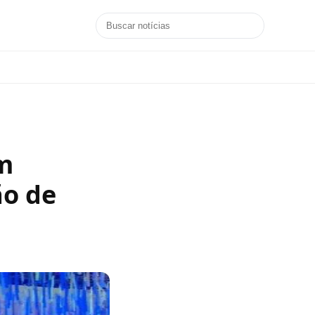
em
ão de