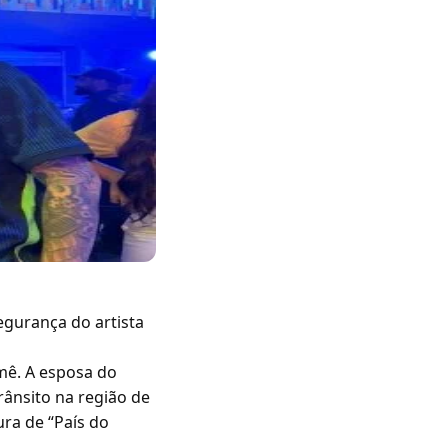
gurança do artista
mê. A esposa do
trânsito na região de
ura de “País do