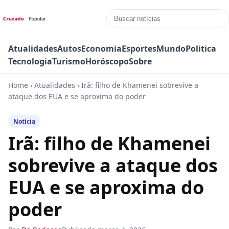
Atualidades
Autos
Economia
Esportes
Mundo
Politica
Tecnologia
Turismo
Horóscopo
Sobre
Home
›
Atualidades
›
Irã: filho de Khamenei sobrevive a
ataque dos EUA e se aproxima do poder
Notícia
Irã: filho de Khamenei
sobrevive a ataque dos
EUA e se aproxima do
poder