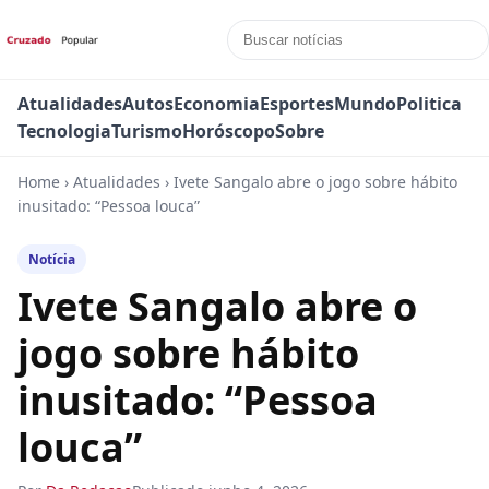
Atualidades
Autos
Economia
Esportes
Mundo
Politica
Tecnologia
Turismo
Horóscopo
Sobre
Home
›
Atualidades
›
Ivete Sangalo abre o jogo sobre hábito
inusitado: “Pessoa louca”
Notícia
Ivete Sangalo abre o
jogo sobre hábito
inusitado: “Pessoa
louca”