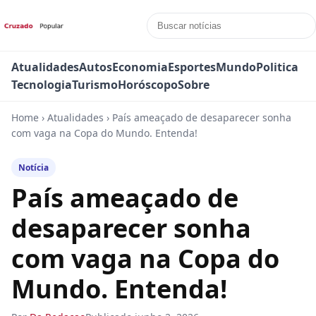
Atualidades
Autos
Economia
Esportes
Mundo
Politica
Tecnologia
Turismo
Horóscopo
Sobre
Home
›
Atualidades
›
País ameaçado de desaparecer sonha
com vaga na Copa do Mundo. Entenda!
Notícia
País ameaçado de
desaparecer sonha
com vaga na Copa do
Mundo. Entenda!