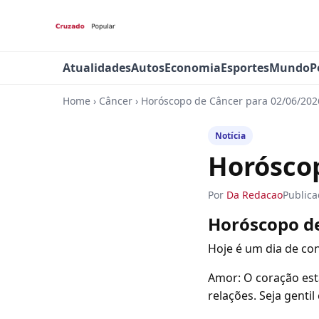
Atualidades
Autos
Economia
Esportes
Mundo
P
Home
›
Câncer
›
Horóscopo de Câncer para 02/06/202
Notícia
Horóscop
Por
Da Redacao
Public
Horóscopo d
Hoje é um dia de co
Amor: O coração est
relações. Seja gent