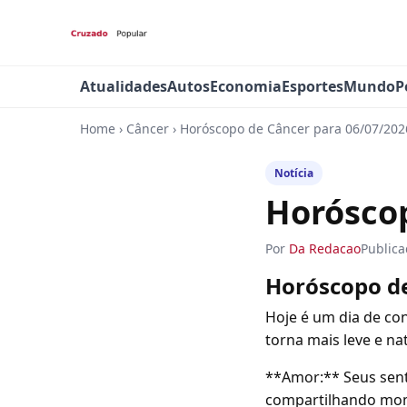
Atualidades
Autos
Economia
Esportes
Mundo
P
Home
›
Câncer
›
Horóscopo de Câncer para 06/07/202
Notícia
Horóscop
Por
Da Redacao
Public
Horóscopo d
Hoje é um dia de co
torna mais leve e nat
**Amor:** Seus sent
compartilhando mom