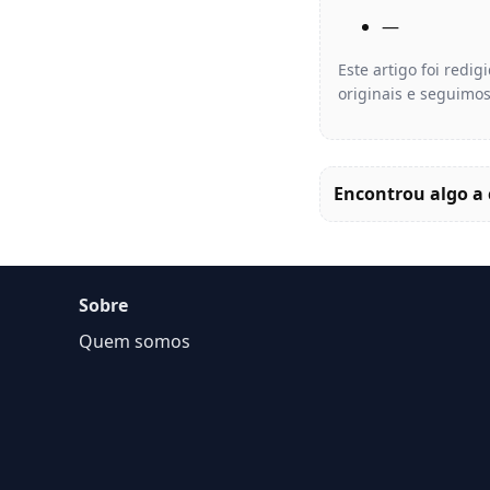
—
Este artigo foi redi
originais e seguimos
Encontrou algo a 
Sobre
Quem somos