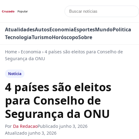
Atualidades
Autos
Economia
Esportes
Mundo
Politica
Tecnologia
Turismo
Horóscopo
Sobre
Home
›
Economia
›
4 países são eleitos para Conselho de
Segurança da ONU
Notícia
4 países são eleitos
para Conselho de
Segurança da ONU
Por
Da Redacao
Publicado
junho 3, 2026
Atualizado
junho 3, 2026