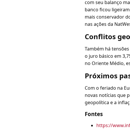
com seu balanço mai
banco ficou ligeiram
mais conservador do
nas ações da NatWes
Conflitos geo
Também há tensões e
o juro básico em 3,
no Oriente Médio, e
Próximos pa
Com o feriado na Eur
novas notícias que 
geopolítica e a infla
Fontes
https://www.in