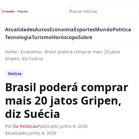
Atualidades
Autos
Economia
Esportes
Mundo
Politica
Tecnologia
Turismo
Horóscopo
Sobre
Home
›
Economia
›
Brasil poderá comprar mais 20 jatos
Gripen, diz Suécia
Notícia
Brasil poderá comprar
mais 20 jatos Gripen,
diz Suécia
Por
Da Redacao
Publicado
junho 4, 2026
Atualizado
junho 4, 2026