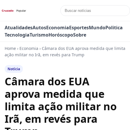
Atualidades
Autos
Economia
Esportes
Mundo
Politica
Tecnologia
Turismo
Horóscopo
Sobre
Home
›
Economia
›
Câmara dos EUA aprova medida que limita
ação militar no Irã, em revés para Trump
Notícia
Câmara dos EUA
aprova medida que
limita ação militar no
Irã, em revés para