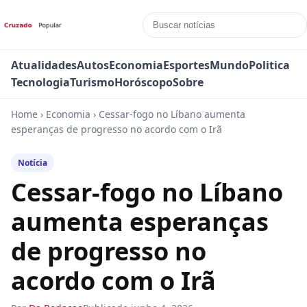
Atualidades
Autos
Economia
Esportes
Mundo
Politica
Tecnologia
Turismo
Horóscopo
Sobre
Home
›
Economia
›
Cessar-fogo no Líbano aumenta
esperanças de progresso no acordo com o Irã
Notícia
Cessar-fogo no Líbano
aumenta esperanças
de progresso no
acordo com o Irã