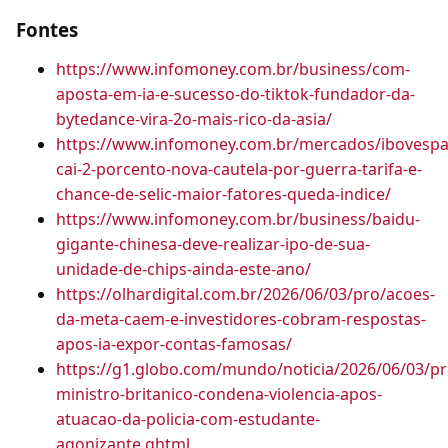
Fontes
https://www.infomoney.com.br/business/com-
aposta-em-ia-e-sucesso-do-tiktok-fundador-da-
bytedance-vira-2o-mais-rico-da-asia/
https://www.infomoney.com.br/mercados/ibovespa
cai-2-porcento-nova-cautela-por-guerra-tarifa-e-
chance-de-selic-maior-fatores-queda-indice/
https://www.infomoney.com.br/business/baidu-
gigante-chinesa-deve-realizar-ipo-de-sua-
unidade-de-chips-ainda-este-ano/
https://olhardigital.com.br/2026/06/03/pro/acoes-
da-meta-caem-e-investidores-cobram-respostas-
apos-ia-expor-contas-famosas/
https://g1.globo.com/mundo/noticia/2026/06/03/pr
ministro-britanico-condena-violencia-apos-
atuacao-da-policia-com-estudante-
agonizante.ghtml