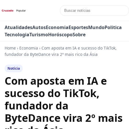
Atualidades
Autos
Economia
Esportes
Mundo
Politica
Tecnologia
Turismo
Horóscopo
Sobre
Home
›
Economia
›
Com aposta em IA e sucesso do TikTok,
fundador da ByteDance vira 2º mais rico da Ásia
Notícia
Com aposta em IA e
sucesso do TikTok,
fundador da
ByteDance vira 2º mais