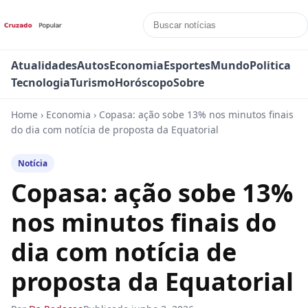
Atualidades
Autos
Economia
Esportes
Mundo
Politica
Tecnologia
Turismo
Horóscopo
Sobre
Home
›
Economia
›
Copasa: ação sobe 13% nos minutos finais
do dia com notícia de proposta da Equatorial
Notícia
Copasa: ação sobe 13%
nos minutos finais do
dia com notícia de
proposta da Equatorial