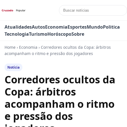
Atualidades
Autos
Economia
Esportes
Mundo
Politica
Tecnologia
Turismo
Horóscopo
Sobre
Home
›
Economia
›
Corredores ocultos da Copa: árbitros
acompanham o ritmo e pressão dos jogadores
Notícia
Corredores ocultos da
Copa: árbitros
acompanham o ritmo
e pressão dos