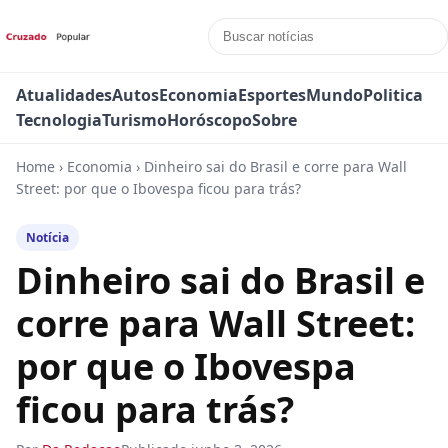
Atualidades
Autos
Economia
Esportes
Mundo
Politica
Tecnologia
Turismo
Horóscopo
Sobre
Home
›
Economia
›
Dinheiro sai do Brasil e corre para Wall
Street: por que o Ibovespa ficou para trás?
Notícia
Dinheiro sai do Brasil e
corre para Wall Street:
por que o Ibovespa
ficou para trás?