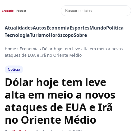
Atualidades
Autos
Economia
Esportes
Mundo
Politica
Tecnologia
Turismo
Horóscopo
Sobre
Home
›
Economia
›
Dólar hoje tem leve alta em meio a novos
ataques de EUA e Irã no Oriente Médio
Notícia
Dólar hoje tem leve
alta em meio a novos
ataques de EUA e Irã
no Oriente Médio