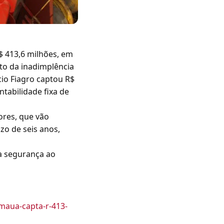
$ 413,6 milhões, em
to da inadimplência
io Fiagro captou R$
ntabilidade fixa de
ores, que vão
zo de seis anos,
a segurança ao
maua-capta-r-413-