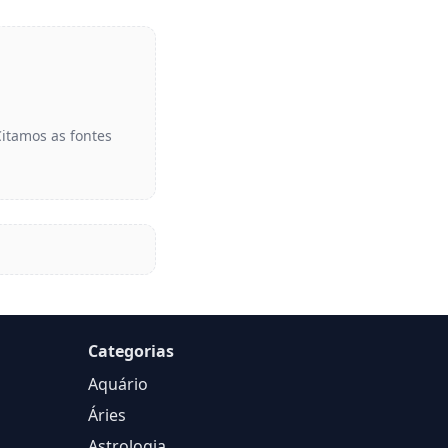
Citamos as fontes
Categorias
Aquário
Áries
Astrologia