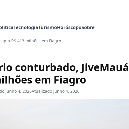
olitica
Tecnologia
Turismo
Horóscopo
Sobre
capta R$ 413 milhões em Fiagro
io conturbado, JiveMauá
ilhões em Fiagro
ado
junho 4, 2026
Atualizado
junho 4, 2026