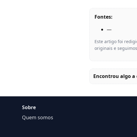
Fontes:
—
Este artigo foi redi
originais e seguimos
Encontrou algo a 
Sobre
Quem somos