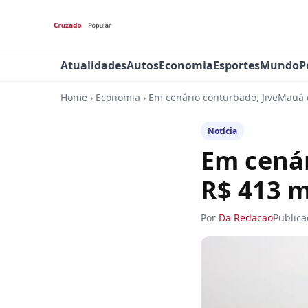
Atualidades
Autos
Economia
Esportes
Mundo
P
Home
›
Economia
›
Em cenário conturbado, JiveMauá 
Notícia
Em cenár
R$ 413 m
Por
Da Redacao
Public