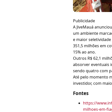
Publicidade
A JiveMauá anunciou
um ambiente marcado
e maior seletividad
351,5 milhões em cota
15% ao ano.
Outros R$ 62,1 milhõ
absorver eventuais 
sendo quatro com pa
Até pelo momento m
investidor, com maio
Fontes
https://www.in
milhoes-em-fia