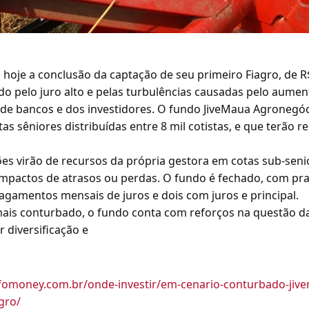
 hoje a conclusão da captação de seu primeiro Fiagro, de R
 pelo juro alto e pelas turbulências causadas pelo aumen
e de bancos e dos investidores. O fundo JiveMaua Agronegóc
s sêniores distribuídas entre 8 mil cotistas, e que terão re
es virão de recursos da própria gestora em cotas sub-seni
impactos de atrasos ou perdas. O fundo é fechado, com pra
gamentos mensais de juros e dois com juros e principal.
ais conturbado, o fundo conta com reforços na questão d
r diversificação e
fomoney.com.br/onde-investir/em-cenario-conturbado-jive
gro/