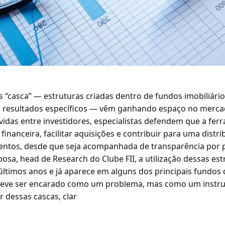
“casca” — estruturas criadas dentro de fundos imobiliário
u resultados específicos — vêm ganhando espaço no merc
idas entre investidores, especialistas defendem que a fer
financeira, facilitar aquisições e contribuir para uma distr
mentos, desde que seja acompanhada de transparência por p
sa, head de Research do Clube FII, a utilização dessas est
últimos anos e já aparece em alguns dos principais fundos
 deve ser encarado como um problema, mas como um instr
r dessas cascas, clar