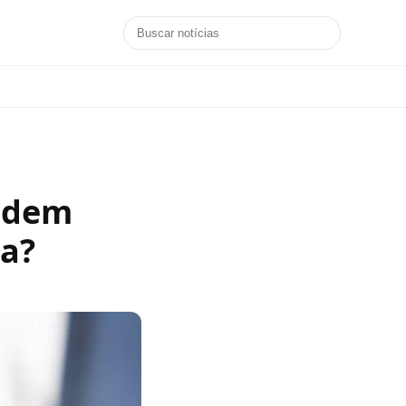
ondem
ta?