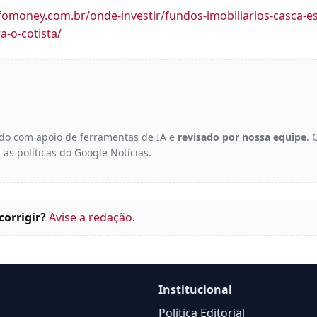
fomoney.com.br/onde-investir/fundos-imobiliarios-casca-e
a-o-cotista/
gido com apoio de ferramentas de IA e
revisado por nossa equipe
. 
 as políticas do Google Notícias.
corrigir?
Avise a redação
.
Institucional
Política Editorial