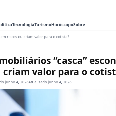
olitica
Tecnologia
Turismo
Horóscopo
Sobre
em riscos ou criam valor para o cotista?
mobiliários “casca” esc
u criam valor para o cotis
ado
junho 4, 2026
Atualizado
junho 4, 2026