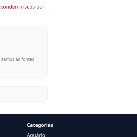
scondem-riscos-ou-
Citamos as fontes
Categorias
Aquário