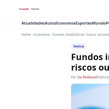
Atualidades
Autos
Economia
Esportes
Mundo
P
Home
›
Economia
›
Fundos imobiliários “casca” escond
Notícia
Fundos i
riscos o
Por
Da Redacao
Public