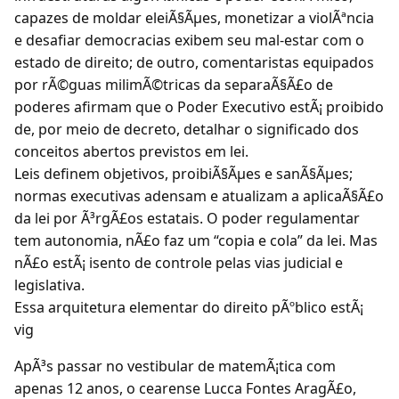
capazes de moldar eleiÃ§Ãµes, monetizar a violÃªncia
e desafiar democracias exibem seu mal-estar com o
estado de direito; de outro, comentaristas equipados
por rÃ©guas milimÃ©tricas da separaÃ§Ã£o de
poderes afirmam que o Poder Executivo estÃ¡ proibido
de, por meio de decreto, detalhar o significado dos
conceitos abertos previstos em lei.
Leis definem objetivos, proibiÃ§Ãµes e sanÃ§Ãµes;
normas executivas adensam e atualizam a aplicaÃ§Ã£o
da lei por Ã³rgÃ£os estatais. O poder regulamentar
tem autonomia, nÃ£o faz um “copia e cola” da lei. Mas
nÃ£o estÃ¡ isento de controle pelas vias judicial e
legislativa.
Essa arquitetura elementar do direito pÃºblico estÃ¡
vig
ApÃ³s passar no vestibular de matemÃ¡tica com
apenas 12 anos, o cearense Lucca Fontes AragÃ£o,