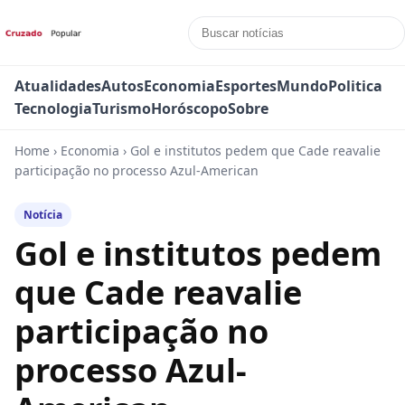
Atualidades
Autos
Economia
Esportes
Mundo
Politica
Tecnologia
Turismo
Horóscopo
Sobre
Home
›
Economia
›
Gol e institutos pedem que Cade reavalie
participação no processo Azul-American
Notícia
Gol e institutos pedem
que Cade reavalie
participação no
processo Azul-