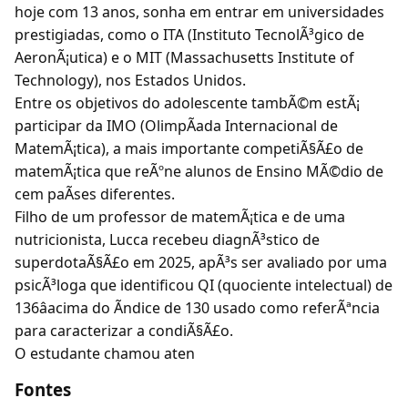
hoje com 13 anos, sonha em entrar em universidades
prestigiadas, como o ITA (Instituto TecnolÃ³gico de
AeronÃ¡utica) e o MIT (Massachusetts Institute of
Technology), nos Estados Unidos.
Entre os objetivos do adolescente tambÃ©m estÃ¡
participar da IMO (OlimpÃada Internacional de
MatemÃ¡tica), a mais importante competiÃ§Ã£o de
matemÃ¡tica que reÃºne alunos de Ensino MÃ©dio de
cem paÃses diferentes.
Filho de um professor de matemÃ¡tica e de uma
nutricionista, Lucca recebeu diagnÃ³stico de
superdotaÃ§Ã£o em 2025, apÃ³s ser avaliado por uma
psicÃ³loga que identificou QI (quociente intelectual) de
136âacima do Ãndice de 130 usado como referÃªncia
para caracterizar a condiÃ§Ã£o.
O estudante chamou aten
Fontes