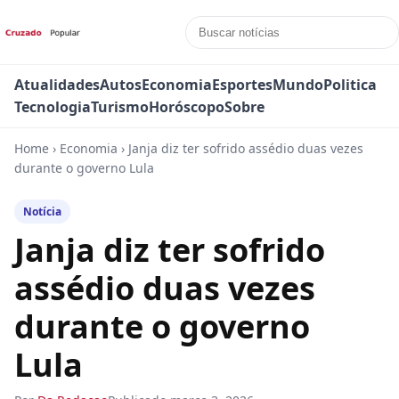
Atualidades
Autos
Economia
Esportes
Mundo
Politica
Tecnologia
Turismo
Horóscopo
Sobre
Home
›
Economia
›
Janja diz ter sofrido assédio duas vezes
durante o governo Lula
Notícia
Janja diz ter sofrido
assédio duas vezes
durante o governo
Lula