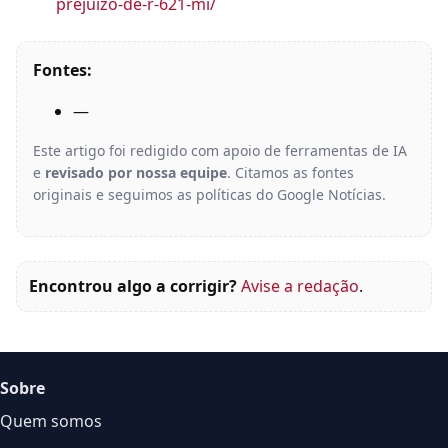
prejuizo-de-r-621-mi/
Fontes:
—
Este artigo foi redigido com apoio de ferramentas de IA
e
revisado por nossa equipe
. Citamos as fontes
originais e seguimos as políticas do Google Notícias.
Encontrou algo a corrigir?
Avise a redação
.
Sobre
Quem somos