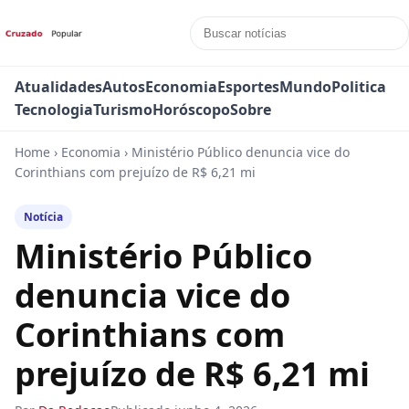
Atualidades
Autos
Economia
Esportes
Mundo
Politica
Tecnologia
Turismo
Horóscopo
Sobre
Home
›
Economia
›
Ministério Público denuncia vice do
Corinthians com prejuízo de R$ 6,21 mi
Notícia
Ministério Público
denuncia vice do
Corinthians com
prejuízo de R$ 6,21 mi