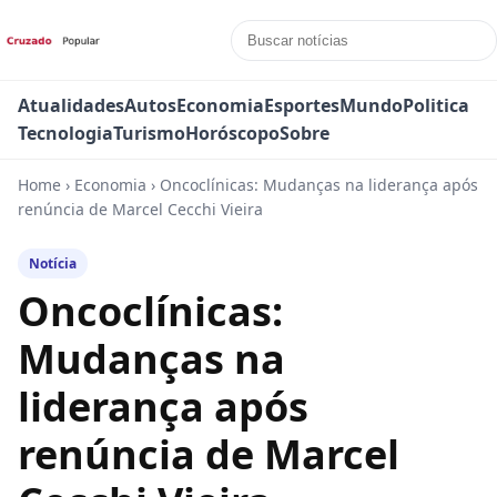
Atualidades
Autos
Economia
Esportes
Mundo
Politica
Tecnologia
Turismo
Horóscopo
Sobre
Home
›
Economia
›
Oncoclínicas: Mudanças na liderança após
renúncia de Marcel Cecchi Vieira
Notícia
Oncoclínicas:
Mudanças na
liderança após
renúncia de Marcel