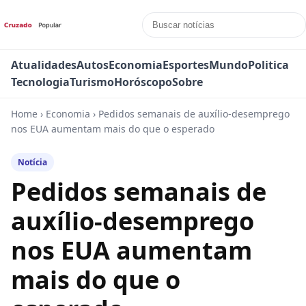
Atualidades
Autos
Economia
Esportes
Mundo
Politica
Tecnologia
Turismo
Horóscopo
Sobre
Home
›
Economia
›
Pedidos semanais de auxílio-desemprego
nos EUA aumentam mais do que o esperado
Notícia
Pedidos semanais de
auxílio-desemprego
nos EUA aumentam
mais do que o