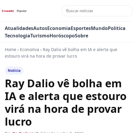
Atualidades
Autos
Economia
Esportes
Mundo
Politica
Tecnologia
Turismo
Horóscopo
Sobre
Home
›
Economia
›
Ray Dalio vê bolha em IA e alerta que
estouro virá na hora de provar lucro
Notícia
Ray Dalio vê bolha em
IA e alerta que estouro
virá na hora de provar
lucro