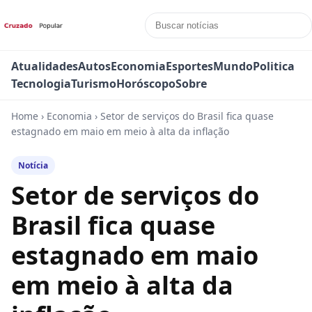
Atualidades
Autos
Economia
Esportes
Mundo
Politica
Tecnologia
Turismo
Horóscopo
Sobre
Home
›
Economia
›
Setor de serviços do Brasil fica quase
estagnado em maio em meio à alta da inflação
Notícia
Setor de serviços do
Brasil fica quase
estagnado em maio
em meio à alta da