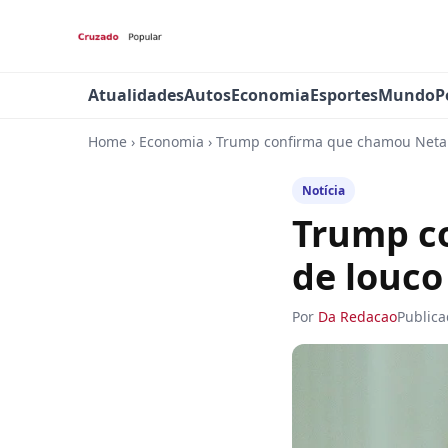
Atualidades
Autos
Economia
Esportes
Mundo
P
Home
›
Economia
›
Trump confirma que chamou Netan
Notícia
Trump c
de louco
Por
Da Redacao
Public