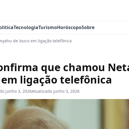
olitica
Tecnologia
Turismo
Horóscopo
Sobre
yahu de louco em ligação telefônica
onfirma que chamou Ne
 em ligação telefônica
ado
junho 3, 2026
Atualizado
junho 3, 2026