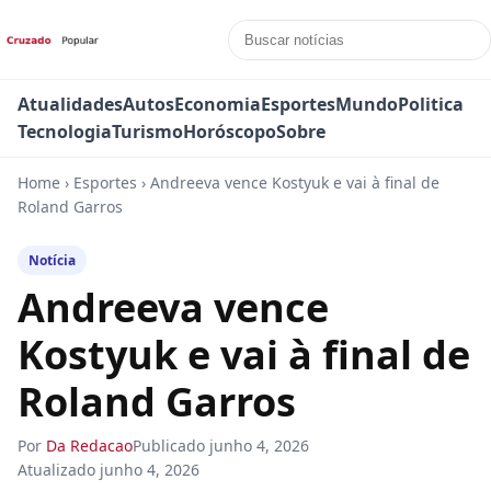
Atualidades
Autos
Economia
Esportes
Mundo
Politica
Tecnologia
Turismo
Horóscopo
Sobre
Home
›
Esportes
›
Andreeva vence Kostyuk e vai à final de
Roland Garros
Notícia
Andreeva vence
Kostyuk e vai à final de
Roland Garros
Por
Da Redacao
Publicado
junho 4, 2026
Atualizado
junho 4, 2026