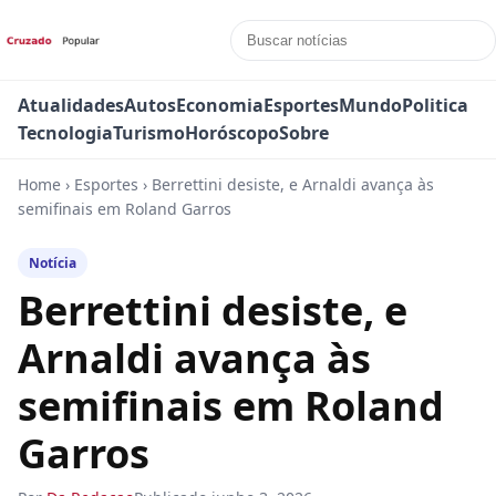
Atualidades
Autos
Economia
Esportes
Mundo
Politica
Tecnologia
Turismo
Horóscopo
Sobre
Home
›
Esportes
›
Berrettini desiste, e Arnaldi avança às
semifinais em Roland Garros
Notícia
Berrettini desiste, e
Arnaldi avança às
semifinais em Roland
Garros