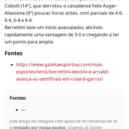
Cobolli (14º), que derrotou o canadense Felix Auger-
Aliassime (6º) poucas horas antes, com parciais de 4-6,
6-4, 6-4 e 6-4.
Berrettini teve um início avassalador, abrindo
rapidamente uma vantagem de 3-0 e chegando a ter
um ponto para amplia
Fontes
https://www.gazetaesportiva.com/mais-
esportes/tenis/berrettini-desiste-e-arnaldi-
avanca-as-semifinais-em-roland-garros/
Fontes:
—
Este artigo foi redigido com apoio de ferramentas de IA
e
revisado por nossa equipe
. Citamos as fontes