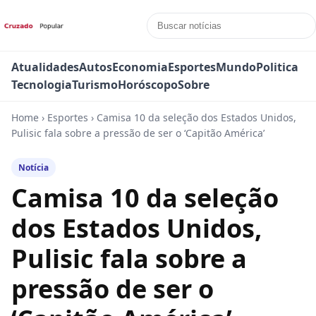
Atualidades
Autos
Economia
Esportes
Mundo
Politica
Tecnologia
Turismo
Horóscopo
Sobre
Home
›
Esportes
›
Camisa 10 da seleção dos Estados Unidos,
Pulisic fala sobre a pressão de ser o ‘Capitão América’
Notícia
Camisa 10 da seleção
dos Estados Unidos,
Pulisic fala sobre a
pressão de ser o