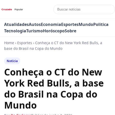
Atualidades
Autos
Economia
Esportes
Mundo
Politica
Tecnologia
Turismo
Horóscopo
Sobre
Home
›
Esportes
›
Conheça o CT do New York Red Bulls, a
base do Brasil na Copa do Mundo
Notícia
Conheça o CT do New
York Red Bulls, a base
do Brasil na Copa do
Mundo