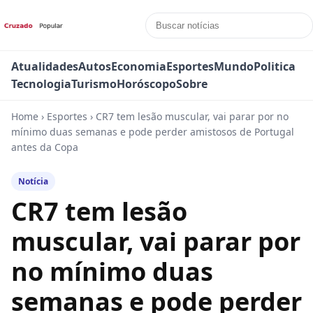
Atualidades
Autos
Economia
Esportes
Mundo
Politica
Tecnologia
Turismo
Horóscopo
Sobre
Home
›
Esportes
›
CR7 tem lesão muscular, vai parar por no
mínimo duas semanas e pode perder amistosos de Portugal
antes da Copa
Notícia
CR7 tem lesão
muscular, vai parar por
no mínimo duas
semanas e pode perder