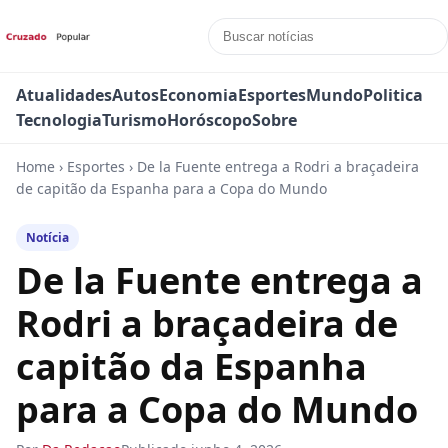
Atualidades
Autos
Economia
Esportes
Mundo
Politica
Tecnologia
Turismo
Horóscopo
Sobre
Home
›
Esportes
›
De la Fuente entrega a Rodri a braçadeira
de capitão da Espanha para a Copa do Mundo
Notícia
De la Fuente entrega a
Rodri a braçadeira de
capitão da Espanha
para a Copa do Mundo