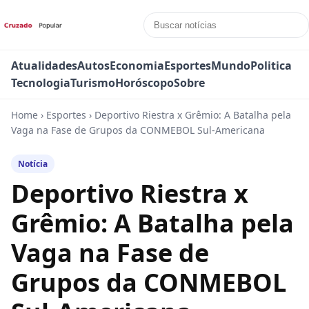
Atualidades
Autos
Economia
Esportes
Mundo
Politica
Tecnologia
Turismo
Horóscopo
Sobre
Home
›
Esportes
›
Deportivo Riestra x Grêmio: A Batalha pela
Vaga na Fase de Grupos da CONMEBOL Sul-Americana
Notícia
Deportivo Riestra x
Grêmio: A Batalha pela
Vaga na Fase de
Grupos da CONMEBOL