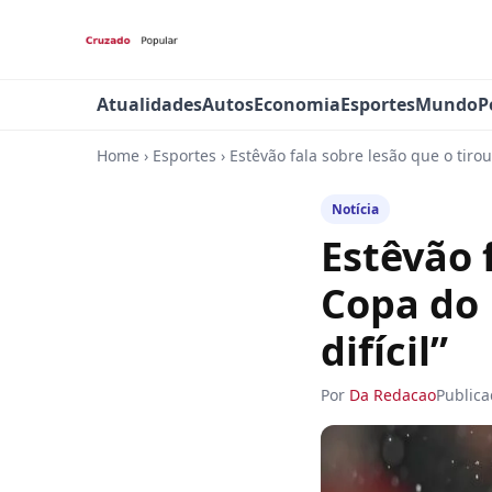
Atualidades
Autos
Economia
Esportes
Mundo
P
Home
›
Esportes
›
Estêvão fala sobre lesão que o tir
Notícia
Estêvão 
Copa do
difícil”
Por
Da Redacao
Public