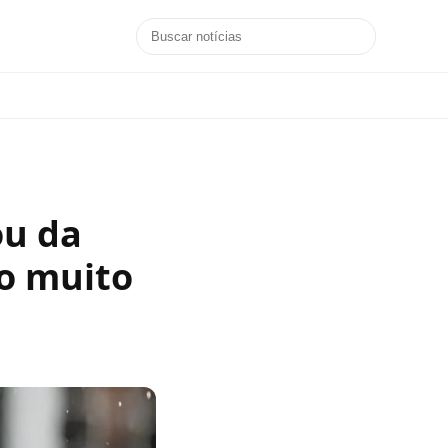
ou da
o muito