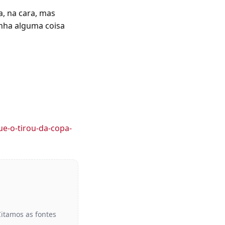
ra, na cara, mas
inha alguma coisa
ue-o-tirou-da-copa-
Citamos as fontes