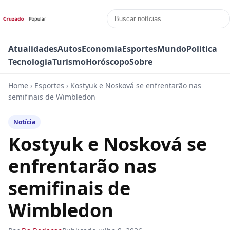
Atualidades
Autos
Economia
Esportes
Mundo
Politica
Tecnologia
Turismo
Horóscopo
Sobre
Home
›
Esportes
›
Kostyuk e Nosková se enfrentarão nas
semifinais de Wimbledon
Notícia
Kostyuk e Nosková se
enfrentarão nas
semifinais de
Wimbledon