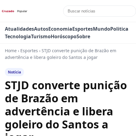
Atualidades
Autos
Economia
Esportes
Mundo
Politica
Tecnologia
Turismo
Horóscopo
Sobre
Home
›
Esportes
›
STJD converte punição de Brazão em
advertência e libera goleiro do Santos a jogar
Notícia
STJD converte punição
de Brazão em
advertência e libera
goleiro do Santos a