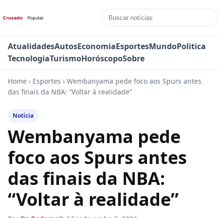
Atualidades
Autos
Economia
Esportes
Mundo
Politica
Tecnologia
Turismo
Horóscopo
Sobre
Home
›
Esportes
›
Wembanyama pede foco aos Spurs antes
das finais da NBA: “Voltar à realidade”
Notícia
Wembanyama pede
foco aos Spurs antes
das finais da NBA:
“Voltar à realidade”