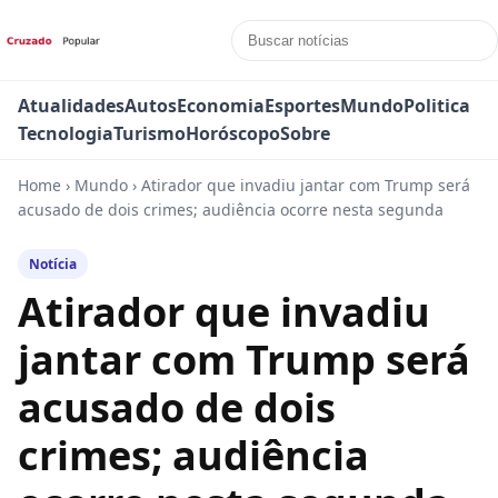
Atualidades
Autos
Economia
Esportes
Mundo
Politica
Tecnologia
Turismo
Horóscopo
Sobre
Home
›
Mundo
›
Atirador que invadiu jantar com Trump será
acusado de dois crimes; audiência ocorre nesta segunda
Notícia
Atirador que invadiu
jantar com Trump será
acusado de dois
crimes; audiência