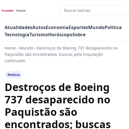
Atualidades
Autos
Economia
Esportes
Mundo
Politica
Tecnologia
Turismo
Horóscopo
Sobre
Home
›
Mundo
›
Destroços de Boeing 737 desaparecido no
Paquistão são encontrados; buscas pela tripulação
continuam
Notícia
Destroços de Boeing
737 desaparecido no
Paquistão são
encontrados; buscas