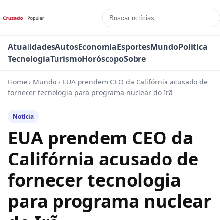
Atualidades
Autos
Economia
Esportes
Mundo
Politica
Tecnologia
Turismo
Horóscopo
Sobre
Home
›
Mundo
›
EUA prendem CEO da Califórnia acusado de
fornecer tecnologia para programa nuclear do Irã
Notícia
EUA prendem CEO da
Califórnia acusado de
fornecer tecnologia
para programa nuclear