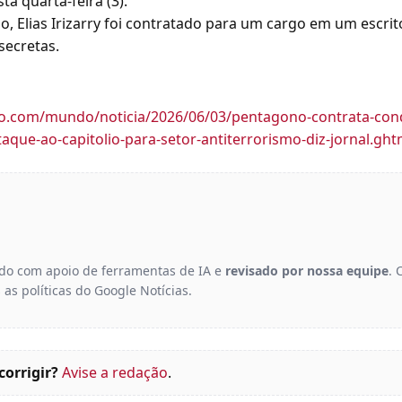
a quarta-feira (3).
, Elias Irizarry foi contratado para um cargo em um escrit
secretas.
obo.com/mundo/noticia/2026/06/03/pentagono-contrata-co
taque-ao-capitolio-para-setor-antiterrorismo-diz-jornal.ght
gido com apoio de ferramentas de IA e
revisado por nossa equipe
. 
 as políticas do Google Notícias.
corrigir?
Avise a redação
.