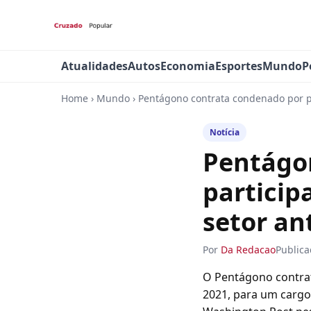
Atualidades
Autos
Economia
Esportes
Mundo
P
Home
›
Mundo
›
Pentágono contrata condenado por par
Notícia
Pentágo
particip
setor ant
Por
Da Redacao
Public
O Pentágono contrat
2021, para um cargo