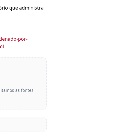
ório que administra
ndenado-por-
ml
Citamos as fontes