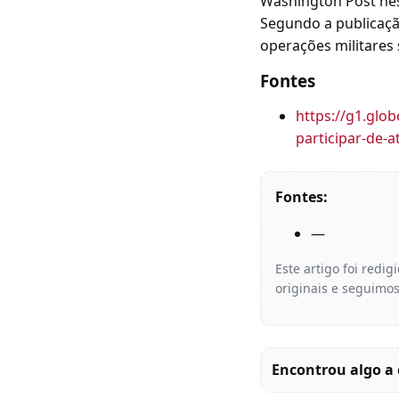
Washington Post nest
Segundo a publicação
operações militares 
Fontes
https://g1.gl
participar-de-a
Fontes:
—
Este artigo foi redi
originais e seguimos
Encontrou algo a 