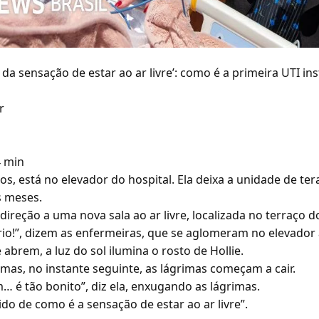
da sensação de estar ao ar livre’: como é a primeira UTI in
r
4 min
nos, está no elevador do hospital. Ela deixa a unidade de ter
s meses.
ireção a uma nova sala ao ar livre, localizada no terraço do
rio!”, dizem as enfermeiras, que se aglomeram no elevador
abrem, a luz do sol ilumina o rosto de Hollie.
 mas, no instante seguinte, as lágrimas começam a cair.
… é tão bonito”, diz ela, enxugando as lágrimas.
do de como é a sensação de estar ao ar livre”.