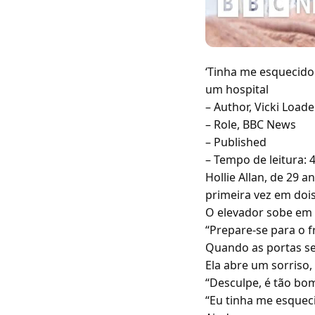
‘Tinha me esquecido 
um hospital
– Author, Vicki Loade
– Role, BBC News
– Published
– Tempo de leitura: 
Hollie Allan, de 29 a
primeira vez em doi
O elevador sobe em d
“Prepare-se para o f
Quando as portas se 
Ela abre um sorriso,
“Desculpe, é tão bom
“Eu tinha me esqueci