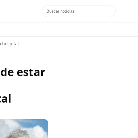
m hospital
de estar
tal