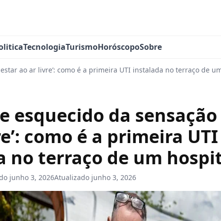
olitica
Tecnologia
Turismo
Horóscopo
Sobre
star ao ar livre’: como é a primeira UTI instalada no terraço de u
e esquecido da sensação 
re’: como é a primeira UTI
a no terraço de um hospi
ado
junho 3, 2026
Atualizado
junho 3, 2026