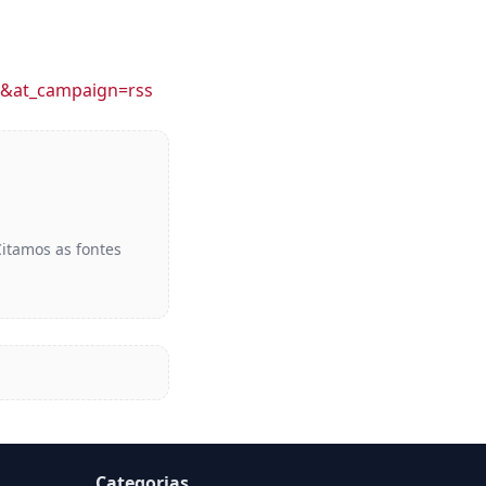
S&at_campaign=rss
Citamos as fontes
Categorias