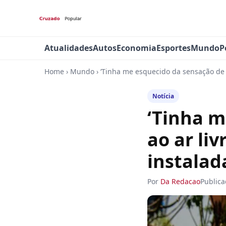
Atualidades
Autos
Economia
Esportes
Mundo
P
Home
›
Mundo
›
‘Tinha me esquecido da sensação de e
Notícia
‘Tinha m
ao ar liv
instalad
Por
Da Redacao
Public