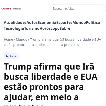
Atualidades
Autos
Economia
Esportes
Mundo
Politica
Tecnologia
Turismo
Horóscopo
Sobre
Home
›
Mundo
›
Trump afirma que Irã busca liberdade e EUA
estão prontos para ajudar, em meio a protestos
Notícia
Trump afirma que Irã
busca liberdade e EUA
estão prontos para
ajudar, em meio a