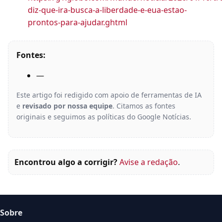
diz-que-ira-busca-a-liberdade-e-eua-estao-
prontos-para-ajudar.ghtml
Fontes:
—
Este artigo foi redigido com apoio de ferramentas de IA
e
revisado por nossa equipe
. Citamos as fontes
originais e seguimos as políticas do Google Notícias.
Encontrou algo a corrigir?
Avise a redação
.
Sobre