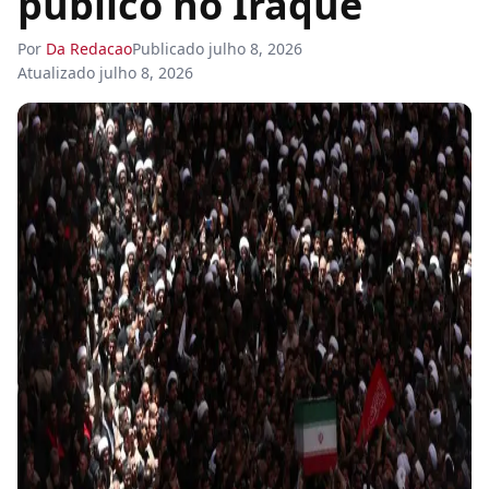
público no Iraque
Por
Da Redacao
Publicado
julho 8, 2026
Atualizado
julho 8, 2026