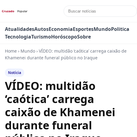
Atualidades
Autos
Economia
Esportes
Mundo
Politica
Tecnologia
Turismo
Horóscopo
Sobre
Home
›
Mundo
›
VÍDEO: multidão ‘caótica’ carrega caixão de
Khamenei durante funeral público no Iraque
Notícia
VÍDEO: multidão
‘caótica’ carrega
caixão de Khamenei
durante funeral