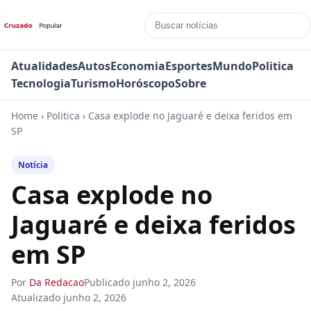
Atualidades
Autos
Economia
Esportes
Mundo
Politica
Tecnologia
Turismo
Horóscopo
Sobre
Home
›
Politica
›
Casa explode no Jaguaré e deixa feridos em
SP
Notícia
Casa explode no
Jaguaré e deixa feridos
em SP
Por
Da Redacao
Publicado
junho 2, 2026
Atualizado
junho 2, 2026